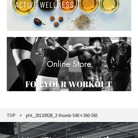
Online Store
TOP
pht_20130928_2-thumb-540×360-565