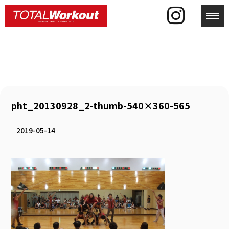
toggl
pht_20130928_2-thumb-540×360-565
2019-05-14