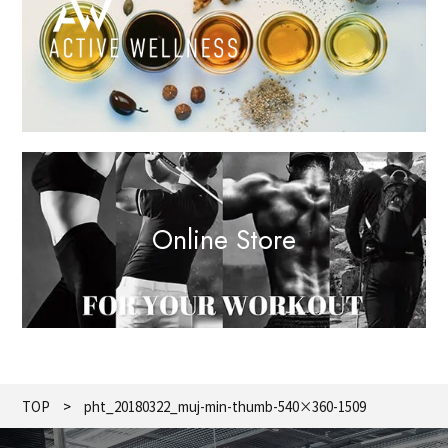
Online Store
TOP
pht_20180322_muj-min-thumb-540×360-1509