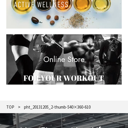
Online Store
TOP
pht_20131205_2-thumb-540×360-610