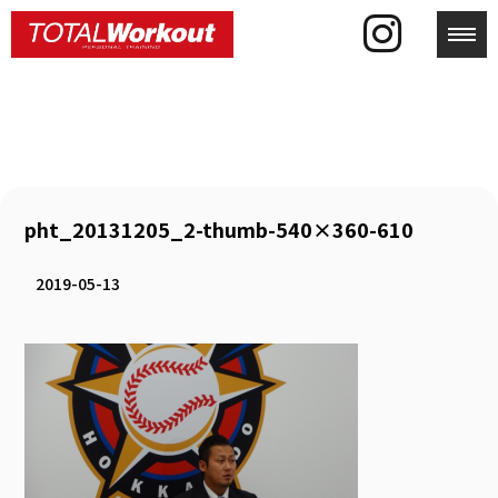
toggl
pht_20131205_2-thumb-540×360-610
2019-05-13