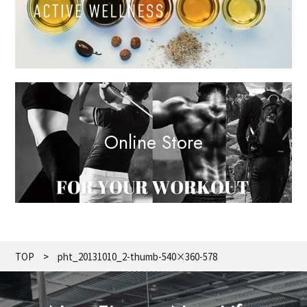
Online Store
TOP
pht_20131010_2-thumb-540×360-578