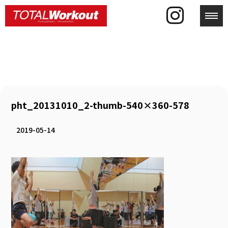
toggl
pht_20131010_2-thumb-540×360-578
2019-05-14