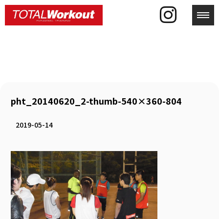
toggl
pht_20140620_2-thumb-540×360-804
2019-05-14