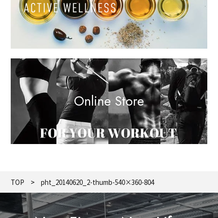
Online Store
TOP
pht_20140620_2-thumb-540×360-804