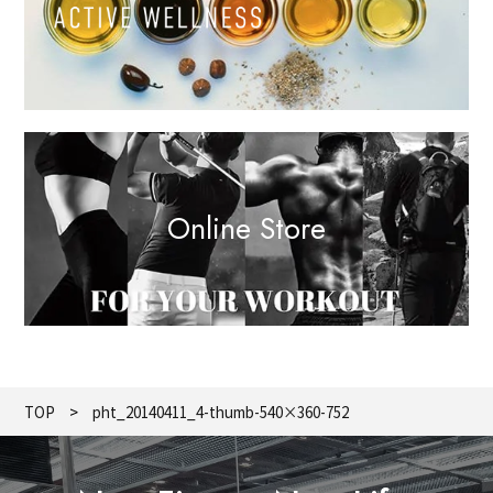
Online Store
TOP
pht_20140411_4-thumb-540×360-752