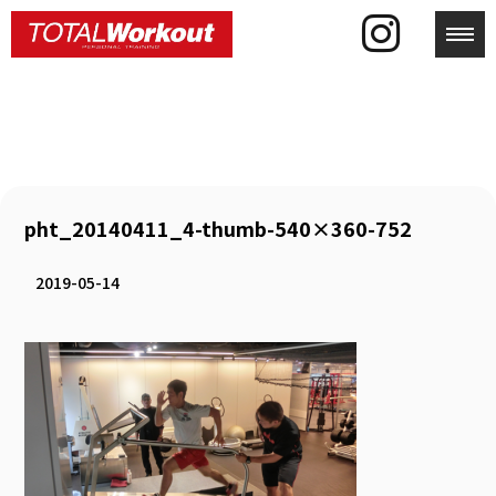
toggl
pht_20140411_4-thumb-540×360-752
2019-05-14