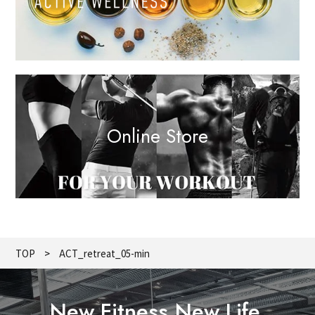
Online Store
TOP
ACT_retreat_05-min
New Fitness,New Life.