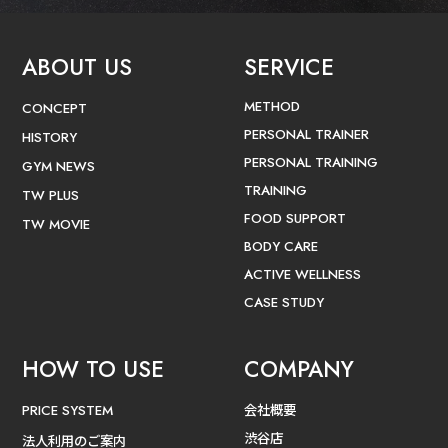
ABOUT US
SERVICE
METHOD
CONCEPT
PERSONAL TRAINER
HISTORY
PERSONAL TRAINING
GYM NEWS
TRAINING
TW PLUS
FOOD SUPPORT
TW MOVIE
BODY CARE
ACTIVE WELLNESS
CASE STUDY
HOW TO USE
COMPANY
会社概要
PRICE SYSTEM
渋谷店
法人利用のご案内