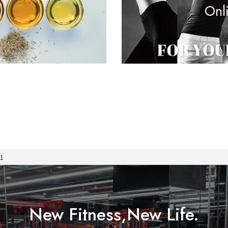
Onl
v1
New Fitness,New Life.