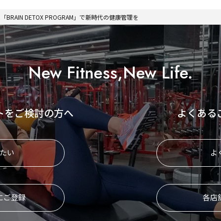
AIN DETOX PROGRAM」で新時代の健康管理を
New Fitness,New Life.
トをご検討の方へ
よくある
たい
よ
にご登録
各店