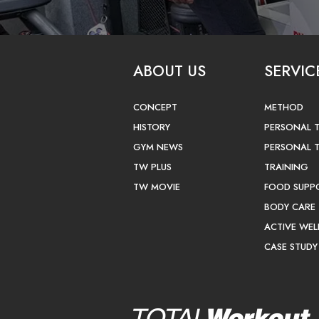
ABOUT US
SERVIC
CONCEPT
METHOD
HISTORY
PERSONAL 
GYM NEWS
PERSONAL 
TW PLUS
TRAINING
TW MOVIE
FOOD SUPP
BODY CARE
ACTIVE WEL
CASE STUDY