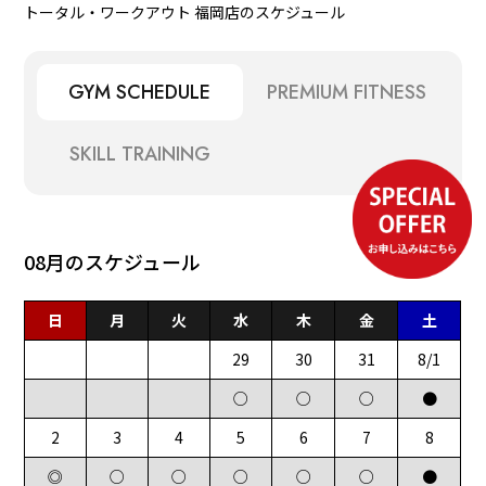
トータル・ワークアウト 福岡店のスケジュール
GYM SCHEDULE
PREMIUM FITNESS
SKILL TRAINING
08月のスケジュール
日
月
火
水
木
金
土
29
30
31
8/1
○
○
○
●
2
3
4
5
6
7
8
◎
○
○
○
○
○
●