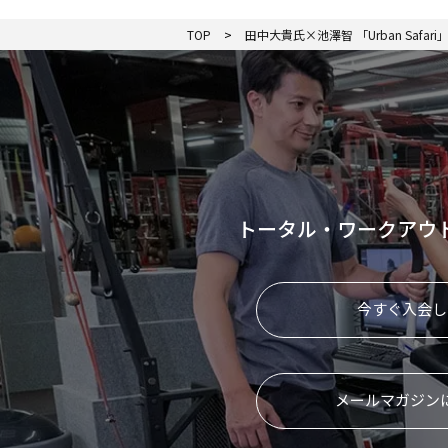
TOP
田中大貴氏×池澤智 「Urban Safa
トータル・ワークアウ
今すぐ入会し
メールマガジン