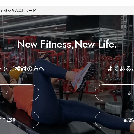
ri」対談からのエピソード
New Fitness,New Life.
トをご検討の方へ
よくある
たい
よ
にご登録
各店