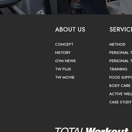
ABOUT US
SERVIC
CONCEPT
METHOD
HISTORY
PERSONAL 
GYM NEWS
PERSONAL 
TW PLUS
TRAINING
TW MOVIE
FOOD SUPP
BODY CARE
ACTIVE WEL
CASE STUDY