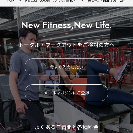
TOP
PRESS ROOM（プレス情報）
集英社「Marisol」2月号
New Fitness,New Life.
トータル・ワークアウトをご検討の方へ
今すぐ入会したい
メールマガジンにご登録
よくあるご質問と各種料金