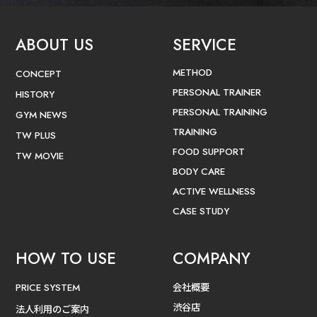
ABOUT US
SERVICE
METHOD
CONCEPT
PERSONAL TRAINER
HISTORY
PERSONAL TRAINING
GYM NEWS
TRAINING
TW PLUS
FOOD SUPPORT
TW MOVIE
BODY CARE
ACTIVE WELLNESS
CASE STUDY
HOW TO USE
COMPANY
会社概要
PRICE SYSTEM
渋谷店
法人利用のご案内