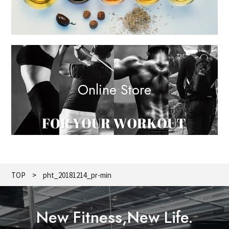
Online Store
TOP
pht_20181214_pr-min
New Fitness,New Life.