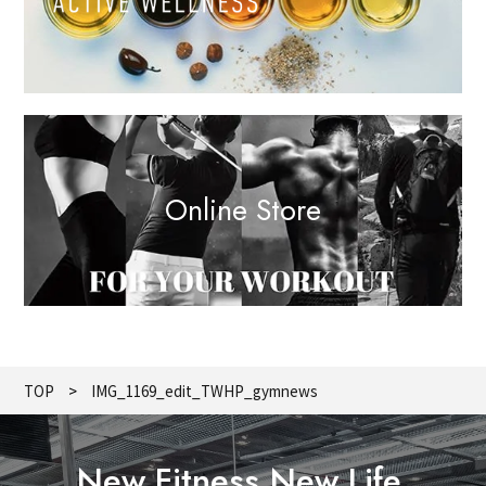
Online Store
TOP
IMG_1169_edit_TWHP_gymnews
New Fitness,New Life.