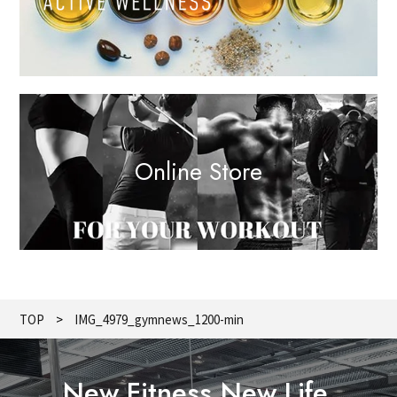
Online Store
TOP
IMG_4979_gymnews_1200-min
New Fitness,New Life.