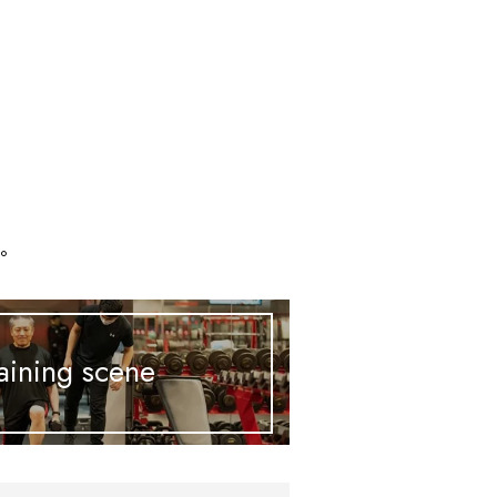
、
す。
aining scene