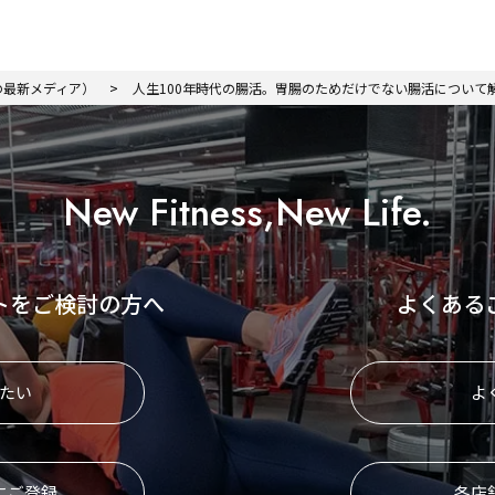
トの最新メディア）
人生100年時代の腸活。胃腸のためだけでない腸活について
New Fitness,New Life.
トをご検討の方へ
よくある
たい
よ
にご登録
各店