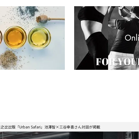
Onl
之出出版「Urban Safari」池澤智×三谷幸喜さん対談が掲載