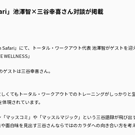
afari」池澤智×三谷幸喜さん対談が掲載
n Safari」にて、トータル・ワークアウト代表 池澤智がゲスト
 WELLNESS」
ol.42のゲストは三谷幸喜さん。
しくてもトータル・ワークアウトでのトレーニングがしっかりと生活
ルを体現されています。
ン「マッスコミ」や「マッスルマジック」という三谷語録が飛び出
味や面白味を見出す三谷さんならではのカラダへの向き合い方を考