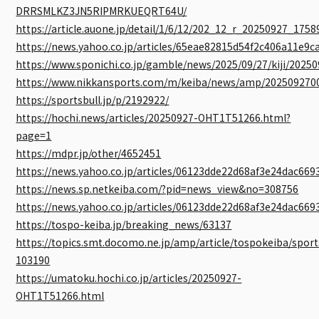
DRRSMLKZ3JN5RIPMRKUEQRT64U/
https://article.auone.jp/detail/1/6/12/202_12_r_20250927_17
https://news.yahoo.co.jp/articles/65eae82815d54f2c406a11e9
https://www.sponichi.co.jp/gamble/news/2025/09/27/kiji/202
https://www.nikkansports.com/m/keiba/news/amp/202509270
https://sportsbull.jp/p/2192922/
https://hochi.news/articles/20250927-OHT1T51266.html?
page=1
https://mdpr.jp/other/4652451
https://news.yahoo.co.jp/articles/06123dde22d68af3e24dac66
https://news.sp.netkeiba.com/?pid=news_view&no=308756
https://news.yahoo.co.jp/articles/06123dde22d68af3e24dac66
https://tospo-keiba.jp/breaking_news/63137
https://topics.smt.docomo.ne.jp/amp/article/tospokeiba/spor
103190
https://umatoku.hochi.co.jp/articles/20250927-
OHT1T51266.html