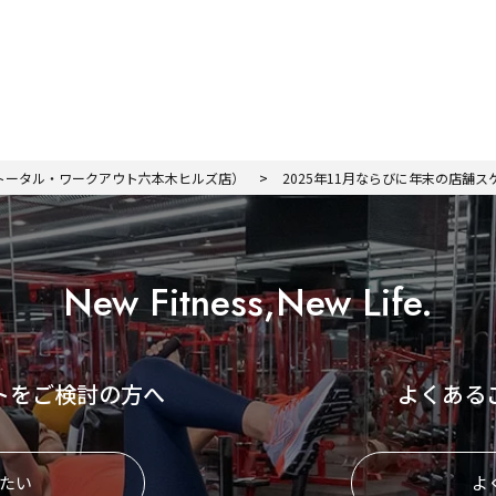
 HILLS（トータル・ワークアウト六本木ヒルズ店）
2025年11月ならびに年末の店舗
New Fitness,New Life.
トをご検討の方へ
よくある
たい
よ