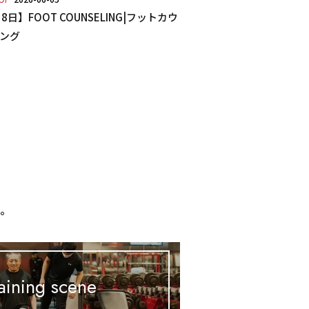
GI
8日】FOOT COUNSELING|フットカウ
ング
、
す。
aining scene