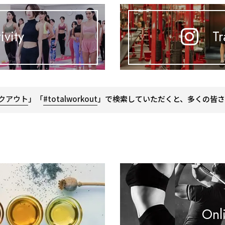
ivity
Tr
クアウト
」「
#totalworkout
」で検索していただくと、多くの皆さ
Onl