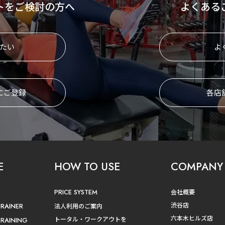
トをご検討の方へ
よくある
たい
よ
にご登録
各店
E
HOW TO USE
COMPANY
PRICE SYSTEM
会社概要
渋谷店
TRAINER
法人利用のご案内
六本木ヒルズ店
トータル・ワークアウトを
TRAINING