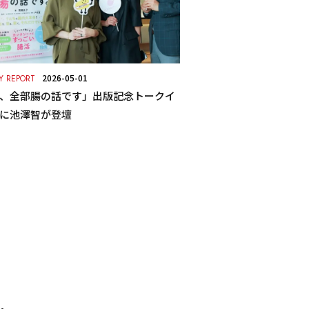
2026-05-01
Y REPORT
、全部腸の話です」出版記念トークイ
に池澤智が登壇
、
す。