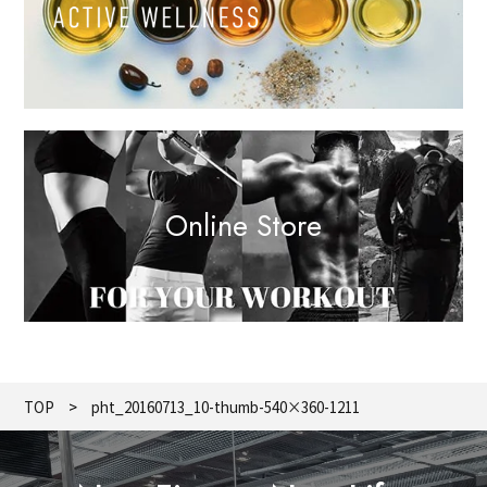
Online Store
TOP
pht_20160713_10-thumb-540×360-1211