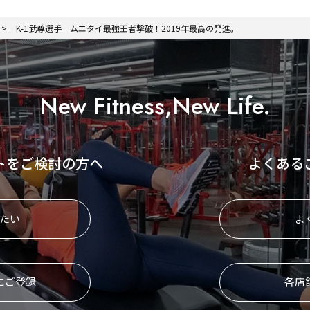
K-1武尊選手 ムエタイ最強王者撃破！2019年最高の発進。
New Fitness,New Life.
トをご検討の方へ
よくある
たい
よ
にご登録
各店