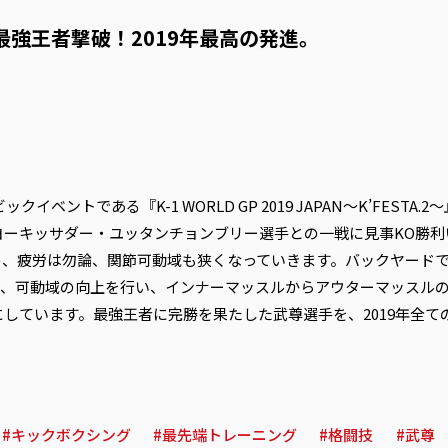
最強王者撃破！2019年最高の発進。
クイベントである『K-1 WORLD GP 2019 JAPAN～K’FEST
ヨーキッサダー・ユッタンチョンブリー選手との一戦に見事KO勝利
、疲労は勿論、関節可動域も狭くなっていきます。バックヤードでは、
身体の調整、可動域の向上を行い、インナーマッスルからアウターマッス
しています。最強王者に完勝を果たした武尊選手を、2019年全て
キックボクシング
最先端トレーニング
格闘技
武尊