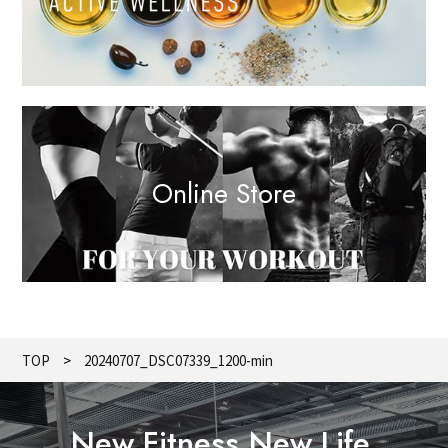
Online Store
TOP
20240707_DSC07339_1200-min
New Fitness,New Life.