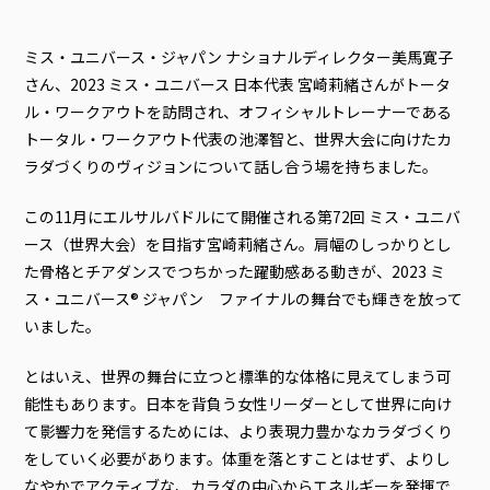
ミス・ユニバース・ジャパン ナショナルディレクター美馬寛子
さん、2023 ミス・ユニバース 日本代表 宮崎莉緒さんがトータ
ル・ワークアウトを訪問され、オフィシャルトレーナーである
トータル・ワークアウト代表の池澤智と、世界大会に向けたカ
ラダづくりのヴィジョンについて話し合う場を持ちました。
この11月にエルサルバドルにて開催される第72回 ミス・ユニバ
ース（世界大会）を目指す宮崎莉緒さん。肩幅のしっかりとし
た骨格とチアダンスでつちかった躍動感ある動きが、2023 ミ
ス・ユニバース®︎ ジャパン ファイナルの舞台でも輝きを放って
いました。
とはいえ、世界の舞台に立つと標準的な体格に見えてしまう可
能性もあります。日本を背負う女性リーダーとして世界に向け
て影響力を発信するためには、より表現力豊かなカラダづくり
をしていく必要があります。体重を落とすことはせず、よりし
なやかでアクティブな、カラダの中心からエネルギーを発揮で