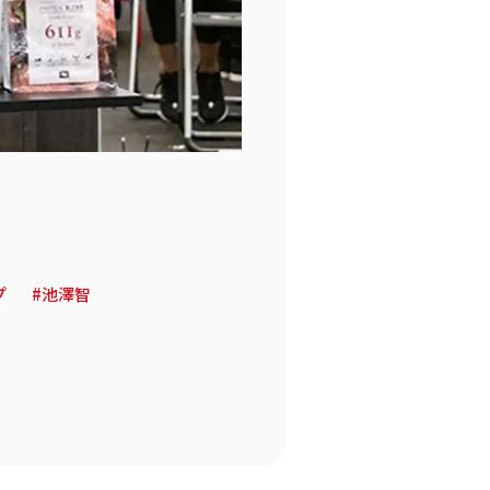
プ
池澤智