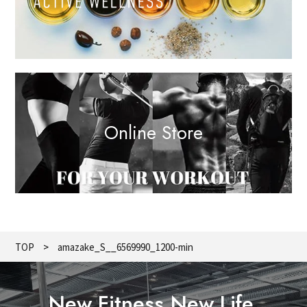
Online Store
TOP
amazake_S__6569990_1200-min
New Fitness,New Life.