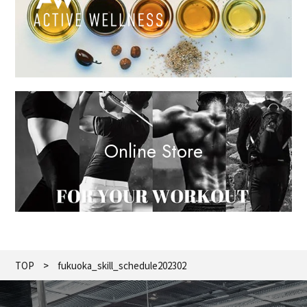
Online Store
TOP
fukuoka_skill_schedule202302