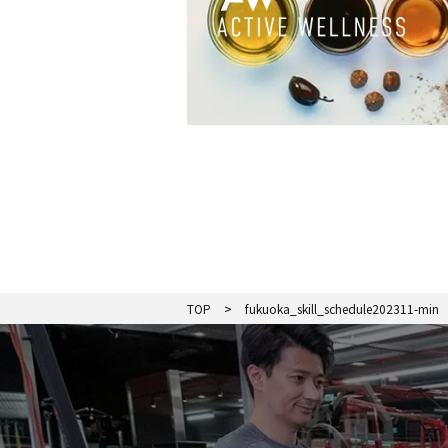
TOP
fukuoka_skill_schedule202311-min