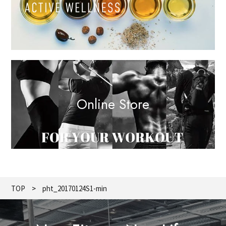
Online Store
TOP
pht_20170124S1-min