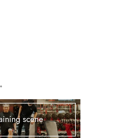
、
す。
aining scene