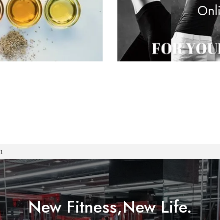
Onl
v1
New Fitness,New Life.