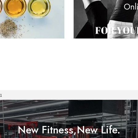
Onl
v1
New Fitness,New Life.