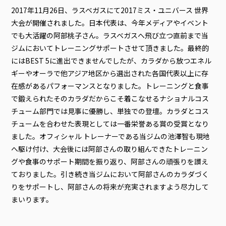
2017年11月26日、ラスベガスにて2017ミス・ユニバース 世界
大会が開催されました。日本代表は、今年メディアやイベント
でも大活躍の阿部桃子さん。ラスベガスへ飛び立つ直前まで当
ジムにおいてトレーニングサポートさせて頂きました。最終的
にはBEST 5に進出できませんでしたが、カラダから放つエネル
ギーやオーラで他アジア地区から選出された各国代表以上に存
在感があるパフォーマンスとなりました。トレーニングと食事
で鍛えられたそのカラダだからこそ着こなせるナショナルコス
チューム部門では見事に優勝し、単独での登壇。カラダとコス
チュームを合わせた表現としては一番栄誉ある賞の受賞となり
ました。オフィシャル トレーナーである当ジムの池澤智も現地
へ駆け付け、大会後には阿部さんの取り組んできたトレーニン
グや食事のサポート期間を振り返り、阿部さんの頑張りを讃え
ておりました。引き続き当ジムにおいて阿部さんのカラダづく
りをサポートし、阿部さんの将来が充実されますよう尽力して
まいります。