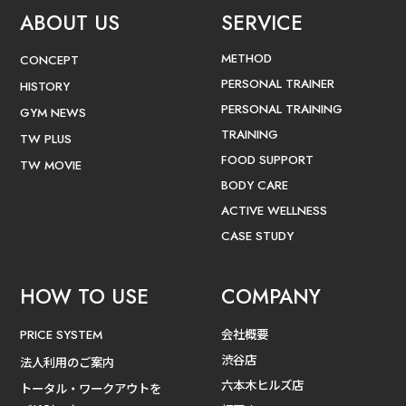
ABOUT US
SERVICE
METHOD
CONCEPT
PERSONAL TRAINER
HISTORY
PERSONAL TRAINING
GYM NEWS
TRAINING
TW PLUS
FOOD SUPPORT
TW MOVIE
BODY CARE
ACTIVE WELLNESS
CASE STUDY
HOW TO USE
COMPANY
会社概要
PRICE SYSTEM
渋谷店
法人利用のご案内
六本木ヒルズ店
トータル・ワークアウトを