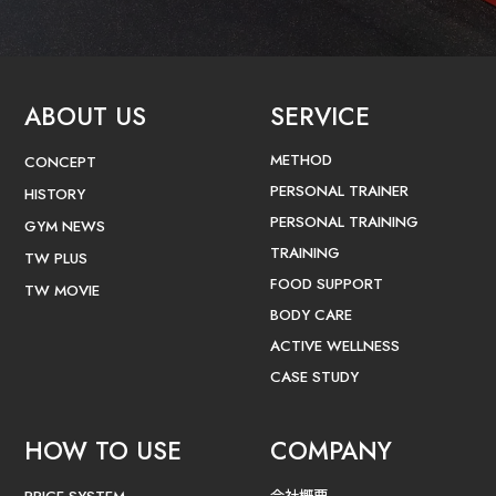
ABOUT US
SERVICE
METHOD
CONCEPT
PERSONAL TRAINER
HISTORY
PERSONAL TRAINING
GYM NEWS
TRAINING
TW PLUS
FOOD SUPPORT
TW MOVIE
BODY CARE
ACTIVE WELLNESS
CASE STUDY
HOW TO USE
COMPANY
会社概要