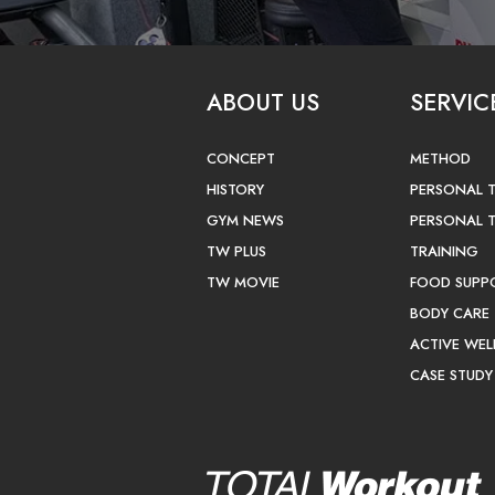
ABOUT US
SERVIC
CONCEPT
METHOD
HISTORY
PERSONAL 
GYM NEWS
PERSONAL 
TW PLUS
TRAINING
TW MOVIE
FOOD SUPP
BODY CARE
ACTIVE WEL
CASE STUDY