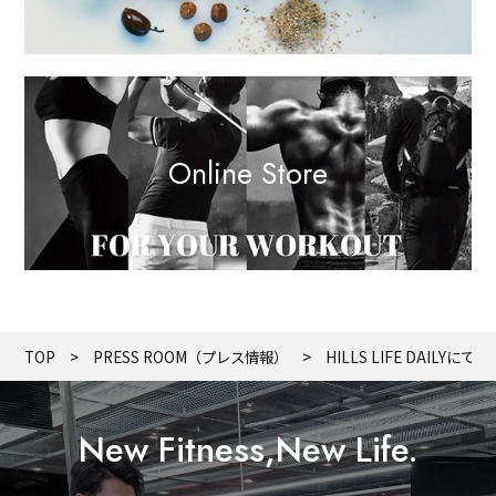
Online Store
TOP
PRESS ROOM（プレス情報）
HILLS LIFE DAILYに
New Fitness,New Life.