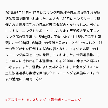
2018年6月14日～17日レスリング明治杯全日本選抜選手権が駒
沢体育館で開催されました。本大会は10月にハンガリーにて開
催される世界選手権の日本代表選考試合となりました。当ジム
にてトレーニングをサポートしております至学館大学女子レス
リング部の選手達は、59kg級の王者である川井梨紗子選手を筆
頭に、全10階級中8階級での優勝を果たすことができました！試
合の殆どが他を圧倒する試合内容となり、フィジカル面でのト
レーニング成果を十分に発揮してくれました。世界選手権、そ
して年末に行われる日本選手権、来る2020年の東京へと導いて
いきます。また、怪我により欠場となりました金メダリストの
土性沙羅選手も復活を目指したトレーニングを実施中です。今
後の活躍にご期待下さい！
アスリート
レスリング
最先端トレーニング