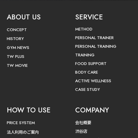
ABOUT US
SERVICE
METHOD
CONCEPT
PERSONAL TRAINER
HISTORY
PERSONAL TRAINING
GYM NEWS
TRAINING
TW PLUS
FOOD SUPPORT
TW MOVIE
BODY CARE
ACTIVE WELLNESS
CASE STUDY
HOW TO USE
COMPANY
会社概要
PRICE SYSTEM
渋谷店
法人利用のご案内