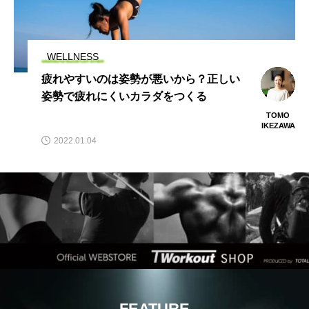
FEATURE
糸井重里氏×池澤智 「Urban Safari」対
談からのエピソード
TW PLUS
編集部
2024.08.30
FEATURE