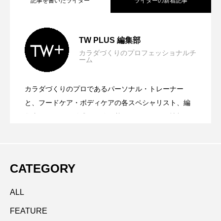
記事を書いたライター
ライターの新着記事
柳澤厚生氏×池澤智「Urban Safari」対談
2026.07.06
TW PLUS 編集部
カラダづくりのプロフェッショナルチ
ーム
挑戦するカラダが人を輝かせる― ミス・
2026.07.01
からのエピソード～健康は自分で選びと
カラダづくりのプロであるパーソナル・トレーナー
河野貴輝氏×池澤智「Urban Safari」対談
2026.06.15
ユニバース・ジャパン セミファイナリス
と、フードケア・ボディケアの各スペシャリスト、編
るもの
集者がチームを結成。経験に基づいたリアルな情報を
お届けします。
からのエピソード～エグゼクティブに必
トたちが体現したカラダの可能性
CATEGORY
要な“戦略的コンディショニング”
ALL
FEATURE