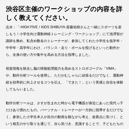
渋谷区主催のワークショップの内容を詳
しく教えてください。
志水：「-HIGH FIVE！KIDS SHIBUYA-斎藤佑樹さんと一緒にスポーツを楽
しもう！小学生向け運動神経トレーニング・ワークショップ」にて池澤智が
講師を務め、私含め数名のトレーナーが、参加してくれた小学生を低学年・
中学年・高学年にわけ、バランス・走り・ボールを投げるといった動作か
ら、全身の使い方や集中を高める方法を指導しました。
視覚情報を除去し脳の情報処理能力を高めるストロボゴーグル「VIMA」
や、動作分析ツールを使用し、ただがむしゃらに頑張るだけでなく、運動神
経を効率的に向上させるコツを伝え、「できた！」という実感と自信を体験
してもらいました。
動作分析ツールは、さすが生まれた時から電子機器が身近にあった現代っ子
だけあり慣れたもの。パーソナル・トレーナーが一方的に指導するだけでな
く、参加した小学生本人が自分の動画を観ながら考え、改善点に気づく、と
いう相互のやり取りを通じて、自ら気づき、意識することで、子どもたちの