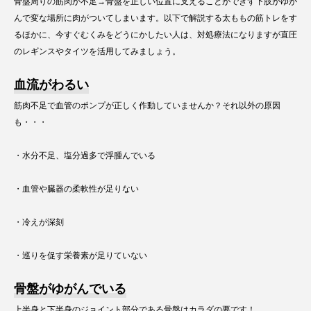
骨盤周りの筋肉が不足→骨盤を正しい位置に支えることができず下肢がゆが
んで変な場所に肉がついてしまいます。以下で解説する太ももの筋トレをす
るほかに、今すぐむくみをどうにかしたい人は、対処療法になりますが直圧
のレギンスやタイツを活用してみましょう。
血流がわるい
筋肉不足で血管のポンプが正しく作動していませんか？それ以外の原因
も・・・
・水分不足、塩分過多で浮腫んでいる
・血管や臓器の柔軟性が足りない
・冷えが深刻
・巡りを促す栄養素が足りていない
骨盤がゆがんでいる
上半身と下半身のジョイント部分である骨盤はカラダの要です！