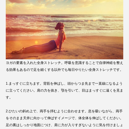
ヨガの要素を入れた全身ストレッチ。呼吸を意識することで自律神経を整え
る効果もあるので足を細くする以外でも毎日やりたい全身ストレッチです。
1.まっすぐに立ちます。背筋を伸ばし、頭からつま先まで一直線になるよう
に立ってください。肩の力を抜き、顎を引いて、目はまっすぐに遠くを見ま
す。
2.ひたいの斜め上で、両手を拝むように合わせます。息を吸いながら、両手
をそのまま天井に向かって伸ばすイメージで、体全体を伸ばしてください。
足の裏はしっかり地面につけ、肩に力が入りすぎないように気を付けましょ