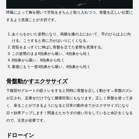
呼吸によって胸を開いて空気をきちんと取り入れつつ、骨盤を正しい位置に
するよう意識ことが大切です。
あぐらをかいた姿勢になり、両腕を膝の上において、手のひらは上に向
ける。こうすると肩に力がはいりにくくなる。
背筋をまっすぐに伸ばし骨盤を立てた姿勢を意識する。
この姿勢のまま4拍鼻から吸い、4拍鼻から吐く
8拍鼻から吸い、8拍鼻から吐く
最後にもう一度4拍鼻から吸い、4拍鼻から吐く
骨盤動かすエクササイズ
下腹部やグルートの筋トレをすると同時に骨盤を正しく動かす→骨盤のズレ
が正され、足痩せだけでなく腰痛対策にもなります。正しく骨盤を使って歩
く、座ることができるようになると日常の動作全てがエクササイズになり
日々効率アップします！間違えたカラダの使い方をしていると余計太くなる
ので、注意が必要です。
ドローイン