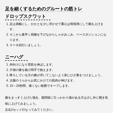
足を細くするためのグルートの筋トレ
ドロップスクワット
足は肩幅にし、かかとを少し浮かせて重心は母指球にして腕を上げま
す。
そこから素早く両腕を下げながらしゃがみこみ、ベースポジションにな
ります。
５〜８回行いましょう。
ニーハグ
仰向けになり背筋を伸ばします。
片側の膝を曲げ両手で抱えます。
降ろしている方の膝が浮いてこないよう床にひざ裏をつけましょう。
太腿のうらからお尻にかけての筋肉が伸びます。
15～20秒間、痛くない範囲でキープします。
膝をまっすぐ上げた場合、股関節に引っかかり感がある方は少し外に開き気
味に上げてみましょう。
左右2セット行なってみてください。