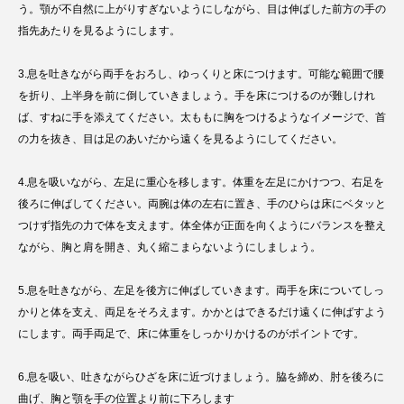
う。顎が不自然に上がりすぎないようにしながら、目は伸ばした前方の手の
指先あたりを見るようにします。
3.息を吐きながら両手をおろし、ゆっくりと床につけます。可能な範囲で腰
を折り、上半身を前に倒していきましょう。手を床につけるのが難しけれ
ば、すねに手を添えてください。太ももに胸をつけるようなイメージで、首
の力を抜き、目は足のあいだから遠くを見るようにしてください。
4.息を吸いながら、左足に重心を移します。体重を左足にかけつつ、右足を
後ろに伸ばしてください。両腕は体の左右に置き、手のひらは床にベタッと
つけず指先の力で体を支えます。体全体が正面を向くようにバランスを整え
ながら、胸と肩を開き、丸く縮こまらないようにしましょう。
5.息を吐きながら、左足を後方に伸ばしていきます。両手を床についてしっ
かりと体を支え、両足をそろえます。かかとはできるだけ遠くに伸ばすよう
にします。両手両足で、床に体重をしっかりかけるのがポイントです。
6.息を吸い、吐きながらひざを床に近づけましょう。脇を締め、肘を後ろに
曲げ、胸と顎を手の位置より前に下ろします