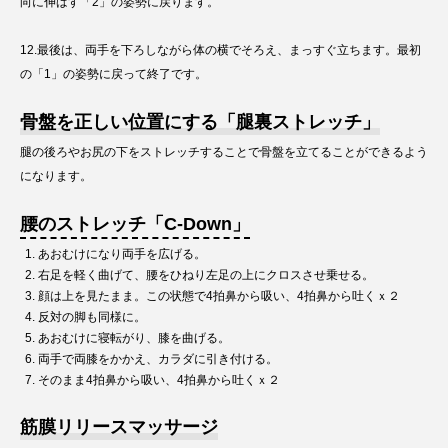
向に伸ばす「2」の姿勢に戻ります。
12.最後は、両手を下ろしながら体の横でそろえ、まっすぐ立ちます。最初
の「1」の姿勢に戻って終了です。
骨盤を正しい位置にする「腿裏ストレッチ」
腿の後ろやお尻の下をストレッチすることで骨盤を立てることができるよう
になります。
腰のストレッチ「C-Down」
あおむけになり両手を広げる。
右足を軽く曲げて、腰をひねり左足の上にクロスさせ乗せる。
顔は上を見たまま。この状態で4拍鼻から吸い、4拍鼻から吐くｘ２
反対の脚も同様に。
あおむけに寝転がり、膝を曲げる。
両手で両膝をかかえ、カラダに引き付ける。
そのまま4拍鼻から吸い、4拍鼻から吐くｘ２
筋膜リリースマッサージ