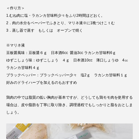
＜作り方＞
1.むね肉に塩・ラカンカ甘味料少々をふり2時間ほどおく。
2．肉の水分をペーパーでふきとり、マリネ液※に1晩つけこｔむ
3．蒸し器で蒸す もしくは オーブンで焼く
※マリネ液
豆板醤風味：豆板醤６ｇ 日本酒6cc 醤油3cc ラカンカ甘味料6ｇ
ゆずこしょう味：ゆずこしょう ４ｇ 日本酒10cc 薄口しょうゆ 4㏄
ラカンカ甘味料４ｇ
ブラックペッパー：ブラックペッパー少々 塩2ｇ ラカンカ甘味料１ｇ
好みのドライハーブを加えるのもおすすめ
鶏肉の中では脂質の低い胸肉が基本ですが、どうしても鶏モモ肉を使用する
場合は、皮や脂肪を丁寧に取り除き、調理過程でもしっかりと脂をおとしま
しょう。