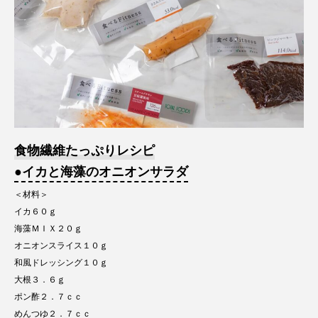
食物繊維たっぷりレシピ
●イカと海藻のオニオンサラダ
＜材料＞
イカ６０ｇ
海藻ＭＩＸ２０ｇ
オニオンスライス１０ｇ
和風ドレッシング１０ｇ
大根３．６ｇ
ポン酢２．７ｃｃ
めんつゆ２．７ｃｃ