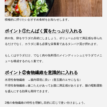
積極的に摂りたいおすすめ食材をお知らせします。
ポイント①たんぱく質をたっぷり入れる
肉や魚、卵をサラダの具材にしましょう。ボリュームが出て満足感を得られ
るだけでなく、カラダに最も必要な栄養素であるタンパク質が摂れます。
もしくはサラダだけ、でなく肉や魚料理のメインディッシュとサラダでメニ
ューを構成するのも１案です。
ポイント②食物繊維を意識的に入れる
水溶性食物繊維 →腸内環境に良い（善玉菌のエサになる）
不溶性食物繊維→歯ごたえがあってお腹に満足感があります。腸の蠕動運動
を盛んにする効果も期待できます。
2種の食物繊維の特性を理解し目的に応じて使い分けましょう。