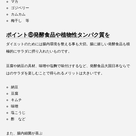
マカ
ゴジベリー
カムカム
梅干し 等
ポイント⑥発酵食品や植物性タンパク質を
ダイエットのためには腸内環境を整える事も大切。腸に嬉しい発酵食品も積
極的にサラダに摂り入れたいものです。
豆腐や納豆の具材、味噌や塩麴で味付けするなど、発酵食品大国日本ならで
はのサラダを楽しむことで得られるメリットは大きいです。
納豆
豆腐
キムチ
味噌
塩こうじ
酢 など
また、腸内細菌が喜ぶ