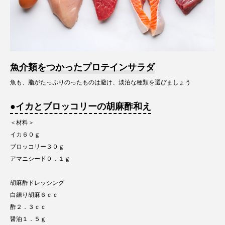
魚介類をつかったプロテインサラダ
魚も、脂がたっぷりのったものは避け、淡泊な種類を選びましょう
●イカとブロッコリーの胡麻酢和え
＜材料＞
イカ６０ｇ
ブロッコリー３０ｇ
アマニシード０．１ｇ
胡麻酢ドレッシング
白練り胡麻６ｃｃ
酢２．３ｃｃ
醤油１．５ｇ