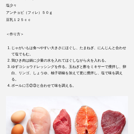
塩少々
アンチョビ（フィレ）５０ｇ
豆乳１２５ｃｃ
＜作り方＞
じゃがいもは食べやすい大きさにほぐし、たまねぎ、にんじんと合わせ
て塩でもむ。
鶏ひき肉は鍋に少量の水を入れてほぐしながら火を入れる。
ゆずコショウドレッシングを作る。玉ねぎと酢をミキサーで攪拌し、卵
白、リンゴ、しょうゆ、柚子胡椒を加えて更に攪拌し、塩で味を調え
る。
ボールに①②③と合わせて味を調える。