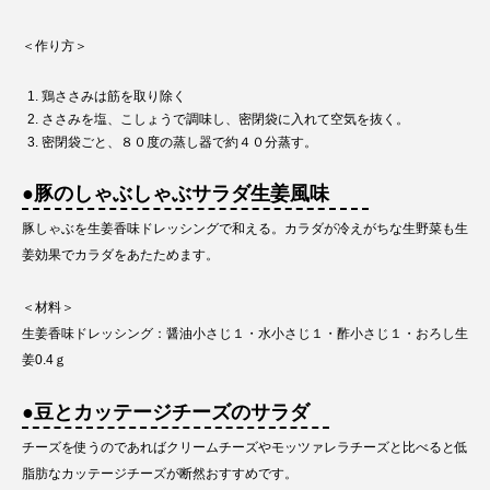
＜作り方＞
鶏ささみは筋を取り除く
ささみを塩、こしょうで調味し、密閉袋に入れて空気を抜く。
密閉袋ごと、８０度の蒸し器で約４０分蒸す。
●豚のしゃぶしゃぶサラダ生姜風味
豚しゃぶを生姜香味ドレッシングで和える。カラダが冷えがちな生野菜も生
姜効果でカラダをあたためます。
＜材料＞
生姜香味ドレッシング：醤油小さじ１・水小さじ１・酢小さじ１・おろし生
姜0.4ｇ
●豆とカッテージチーズのサラダ
チーズを使うのであればクリームチーズやモッツァレラチーズと比べると低
脂肪なカッテージチーズが断然おすすめです。