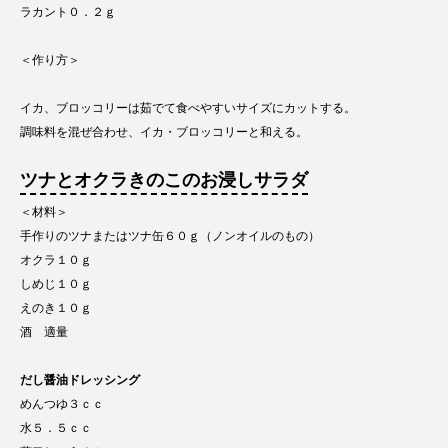
ラカント０．２ｇ
＜作り方＞
イカ、ブロッコリーは茹でて食べやすいサイズにカットする。
調味料を混ぜ合わせ、イカ・ブロッコリーと和える。
ツナとオクラきのこのお浸しサラダ
＜材料＞
手作りのツナまたはツナ缶６０ｇ（ノンオイルのもの）
オクラ１０ｇ
しめじ１０ｇ
えのき１０ｇ
酒 適量
だし醤油ドレッシング
めんつゆ３ｃｃ
水５．５ｃｃ