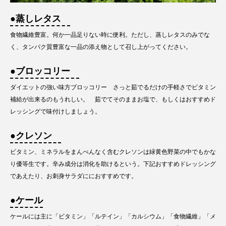
●蒸しレタス
食物繊維豊富。何か一品足りない時に便利。ただし、蒸しレタスのみでな
く、タンパク質豊富な一品の添え物として召し上がってください。
●ブロッコリー
ダイエットの強い味方ブロッコリー さっと茹でるだけの手軽さでビタミン
補給が出来るのもうれしい。 茹でてそのままお塩で、もしくはおすすめド
レッシングで味付けしましょう。
●クレソン
ビタミン、ミネラルをまんべんなく含むクレソンは緑黄色野菜の中でもかな
り優等生です。辛み成分は消化を助けるという。下記おすすめドレッシング
であえたり、お刺身サラダににおすすめです。
●ケール
ケールには主に「ビタミン」「ルテイン」「カルシウム」「食物繊維」「メ