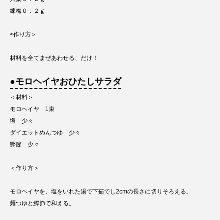
練梅０．２ｇ
<作り方＞
材料を全てまぜあわせる、だけ！
●モロヘイヤおひたしサラダ
＜材料＞
モロヘイヤ 1束
塩 少々
ダイエットめんつゆ 少々
鰹節 少々
＜作り方＞
モロヘイヤを、塩をいれた湯で下茹でし2cmの長さに切りそろえる。
麺つゆと鰹節で和える。