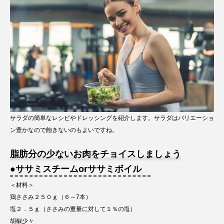
サラダの簡単なレシピやドレッシングを紹介します。サラダはバリエーショ
ン豊かなので飽きないのもよいですね。
脂肪分の少ないお肉をチョイスしましょう
●ササミスチームorササミボイル
＜材料＞
鶏ささみ２５０ｇ（６～7本）
塩２．５ｇ（ささみの重量に対して１％の塩）
胡椒少々