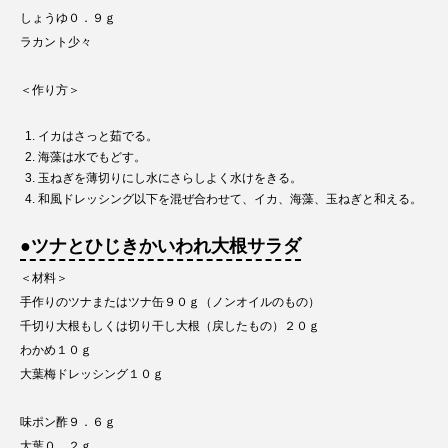
しょうゆ０．９ｇ
ラカント少々
＜作り方＞
イカはさっと茹でる。
海藻は水でもどす。
玉ねぎを薄切りにし水にさらしよく水けをきる。
和風ドレッシング以下を混ぜ合わせて、イカ、海藻、玉ねぎと和える。
●ツナとひじきかいわれ大根サラダ
＜材料＞
手作りのツナまたはツナ缶９０ｇ（ノンオイルのもの）
千切り大根もしくは切り干し大根（戻したもの）２０ｇ
わかめ１０ｇ
大葉梅ドレッシング１０ｇ
味ポン酢９．６ｇ
大葉０．２ｇ