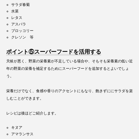
サラダ春菊
水菜
レタス
アスパラ
ブロッコリー
クレソン 等
ポイント⑤スーパーフードを活用する
天候が悪く、野菜の栄養素が不足している場合や、そもそも栄養素の低い近
年の野菜の栄養を補足するためにスーパーフードを追加するとよいでしょ
う。
栄養だけでなく、食感や香りのアクセントにもなり、飽きずににサラダを楽
しむことができます。
レシピは後ほどご紹介します。
キヌア
アマランサス