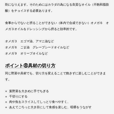
剤になりえます。そのためにはカラダの為になる良質なオイル（不飽和脂肪
酸）をチョイスする必要あります。
食事からでないと摂ることができない（体内で合成できない）オメガ６ オ
メガ３オイルをドレッシングから摂ると効率的です。
オメガ３ エゴマ油、アマニ油など
オメガ６ ごま油 グレープシードオイルなど
オメガ９ オリーブオイルなど
ポイント⑧具材の切り方
同じ野菜や具材でも、切り方を変えることで飽きずに楽しむことができま
す。
葉野菜を大きめに手でちぎる
千切りにする
肉や魚をスライスしてしっとり食べやすく、
あえてごろっと大き目にして食感を楽しむ、咀嚼をうながす