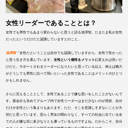
女性リーダーであることとは？
女性でも男性でもあまり変わらないと思うと語る池澤智。たまたま私が女性
だったというだけだと認識していますとのこと。
池澤智
「女性だということは自分でも認識していますから、女性で良かった
と思う生き方を選んでいます。
女性という個性をメリットに
変えれば良いだ
けだと。サポートされるリーダーになりたいと思っている以上、例えば腕力
がどうしても男性に比べて弱いといった女性であることはメリットのひとつ
かもしれません。
さらに言えることとして、女性であることで嫌な思いをしたことがないんで
す。親会社も含めてグループ内で女性リーダーはまだ少ないのが現状、自分
だけが女性という集まりもあります。ただ、そこを意識しすぎないことが大
切だと思っています。恐らく男女の関わりなく、すべての社会に出ている全
ての人が嫌な目に多少なりとも遭っているものですよね。だからこそ、自分