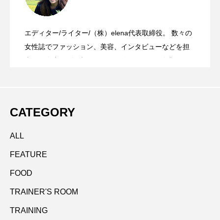
社会を動かすプロフェッショナル集団を
2024.05.23
しいウエイト・トレーニングを継承する
エディター/ライター/（株）elena代表取締役。 数々の
本質を追求する｜前川洋子がクライアン
2024.05.16
つくる｜志水浩二が目指す未来
女性誌でファッション、美容、インタビューなどを担
吉田雄彦
当し、人生100年時代のウェルビーイングを追求する
elenaを起業。記事制作、PR、モノ・コト・ヒトにまつ
トに寄り添い、自身をブラッシュアップ
わる企画・立案などを担当する。現在、女性起業家、
フリーランスを応援する「NEXT STAGE アワード」を
CATEGORY
プロデュース中。
し続ける理由
ALL
FEATURE
FOOD
TRAINER'S ROOM
TRAINING