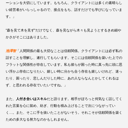
ーションを大切にしています。もちろん、クライアントには多くの素晴らし
い経営者がいらっしゃるので、接点をもち、話すだけでも学びになっていま
す。」
“森を見て木を見ず“だけでなく、森を見ながら木々も見ようとするきめ細や
かさがそこにはありました。
池澤智
「人間関係の最も大切なことは信頼関係。クライアントには必ず私の
話すことを理解し、遂行してもらいます。そこには信頼関係を築いた上での
フラットな関係性が存在しています。私も彼らが困った時に真っ先に頭に思
い浮かぶ存在になりたい。嬉しい時に分かち合う存在も嬉しいけれど、迷っ
たり、困ったり、悲しんだりした時に、あの人ならなんとかしてくれるは
ず、と思われる存在でいたいですね。」
また、
人付き合いはスキル
だと語ります。相手がぽろっと何気なく話してく
れた言葉を心に留め、紡ぎ、行動を積み上げることで次につながってい
く…。また、そこに手を抜いたことがないそう。それこそが信頼関係を築く
ための多大なる努力なのかもしれません。