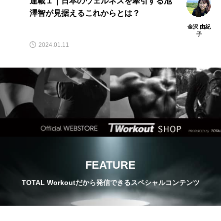
筋トレが人生にもたらすメリット。パー
ソナル・トレーナーに聞く筋トレをすべ
き理由。
紀
TW PLUS
編集部
2022.11.30
FEATURE
TOTAL Workoutだから発信できるスペシャルコンテンツ