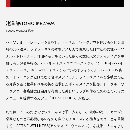
池澤 智/TOMO IKEZAWA
TOTAL Workout 代表
パーソナル・トレーナーを目指し、トータル・ワークアウト創設者ケビン山
崎の元へ渡米。フィットネスの本場アメリカで修業した日本初の女性パーソ
ナル・トレーナー。俳優やモデルといった多くの文化人のボディメイクを手
掛け高い評価を得る。2012年～ミス・ユニバース・ジャパン、16年〜22年
ミス・アース、19年〜22年ミス・ジャパンのオフィシャルトレーナーを務
め、トレーニングだけでなく食やメディカル、ライフスタイルと多岐にわた
る知識を基に世界レベルの美を追求したボディメイクを指導。トータル・ワ
ークアウト各店舗には自身が考案した美しいカラダを作るためのこだわりの
メニューを提供するカフェ「TOTAL FOODS」がある。
ただ待っているだけではウェルネスは手に入らない。健康の為に、カラダに
必要なものと不必要なものを知り自分でチョイスする能力を養うことを重視
する「ACTIVE WELLNESS(アクティブ・ウェルネス)」を提唱。人生をより