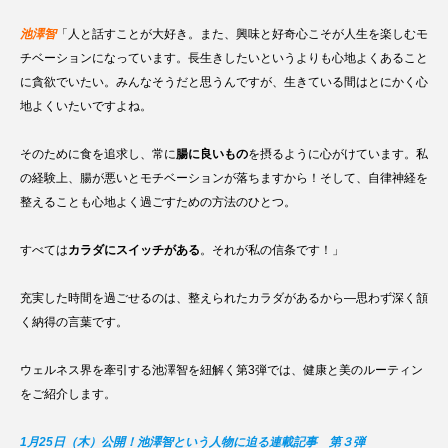
池澤智
「人と話すことが大好き。また、興味と好奇心こそが人生を楽しむモ
チベーションになっています。長生きしたいというよりも心地よくあること
に貪欲でいたい。みんなそうだと思うんですが、生きている間はとにかく心
地よくいたいですよね。
そのために食を追求し、常に
腸に良いもの
を摂るように心がけています。私
の経験上、腸が悪いとモチベーションが落ちますから！そして、自律神経を
整えることも心地よく過ごすための方法のひとつ。
すべては
カラダにスイッチがある
。それが私の信条です！」
充実した時間を過ごせるのは、整えられたカラダがあるから—思わず深く頷
く納得の言葉です。
ウェルネス界を牽引する池澤智を紐解く第3弾では、健康と美のルーティン
をご紹介します。
1月25日（木）公開！池澤智という人物に迫る連載記事 第３弾