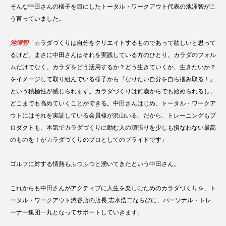
そんな中田さんの様子を目にしたトータル・ワークアウト代表の池澤智がこ
う言っていました。
池澤智
「カラダづくりは自分をクリエイトするものであって欲しいと思って
るけど、まさに中田さんはそれを実践している方のひとり。カラダのフォル
ムだけでなく、カラダをどう活用するか？どう生きていくか、生きたいか？
をイメージして取り組んでいる様子から『なりたい自分を自ら掴み取る！』
という積極性が感じられます。カラダづくりは何歳からでも始められるし、
どこまでも高めていくことができる。中田さんはじめ、トータル・ワークア
ウトにはそれを実証している会員様が沢山いる。だから、トレーニングもプ
ロダクトも、本気でカラダづくりに励む人の頑張りを少しも損なわない最高
のものを！がカラダづくりのプロとしてのプライドです」
ゴルフに対する情熱もふつふつと湧いてきたという中田さん。
これからも中田さんがアクティブに人生を楽しむためのカラダづくりを、ト
ータル・ワークアウト渋谷店の店長 志水浩二ならびに、パーソナル・トレ
ーナー集団一丸となってサポートしていきます。