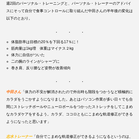
週2回のパーソナル・トレーニングと、パーソナル・トレーナーのアドバイ
スにそって自分で食事コントロールに取り組んだ中田さんの半年後の変化は
以下のとおり。
体脂肪率は目標の20％を下回る17％に！
筋肉量は1kg増 体重はマイナス２kg
体力に自信がついた
二の腕のラインがシャープに
巻き肩、反り腰など姿勢が改善傾向
中田さん
「体力の不安が解消されたので外出時も階段をつかうなど積極的に
カラダをうごかすようになりました。あとはパソコン作業が多い日々でも合
間にストレッチポールやニューロボールをつかったストレッチをしてこまめ
なカラダケアをするよう。カラダ、ココロともにこまめな軌道修正ができる
ようになったと思います」
志水トレーナー
「自分でこまめな軌道修正ができるようになるというのは、