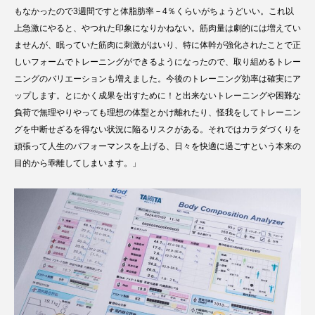
もなかったので3週間ですと体脂肪率－4％くらいがちょうどいい。これ以
上急激にやると、やつれた印象になりかねない。筋肉量は劇的には増えてい
ませんが、眠っていた筋肉に刺激がはいり、特に体幹が強化されたことで正
しいフォームでトレーニングができるようになったので、取り組めるトレー
ニングのバリエーションも増えました。今後のトレーニング効率は確実にア
ップします。とにかく成果を出すために！と出来ないトレーニングや困難な
負荷で無理やりやっても理想の体型とかけ離れたり、怪我をしてトレーニン
グを中断せざるを得ない状況に陥るリスクがある。それではカラダづくりを
頑張って人生のパフォーマンスを上げる、日々を快適に過ごすという本来の
目的から乖離してしまいます。」