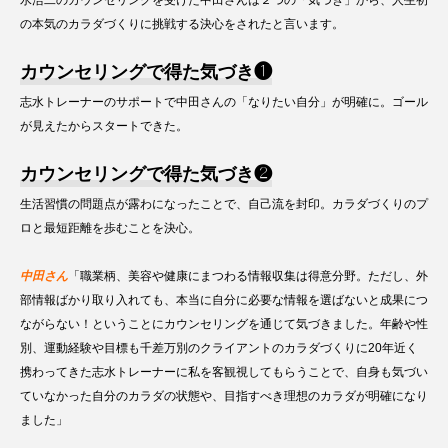
の本気のカラダづくりに挑戦する決心をされたと言います。
カウンセリングで得た気づき❶
志水トレーナーのサポートで中田さんの「なりたい自分」が明確に。ゴール
が見えたからスタートできた。
カウンセリングで得た気づき❷
生活習慣の問題点が露わになったことで、自己流を封印。カラダづくりのプ
ロと最短距離を歩むことを決心。
中田さん
「職業柄、美容や健康にまつわる情報収集は得意分野。ただし、外
部情報ばかり取り入れても、本当に自分に必要な情報を選ばないと成果につ
ながらない！ということにカウンセリングを通じて気づきました。年齢や性
別、運動経験や目標も千差万別のクライアントのカラダづくりに20年近く
携わってきた志水トレーナーに私を客観視してもらうことで、自身も気づい
ていなかった自分のカラダの状態や、目指すべき理想のカラダが明確になり
ました」