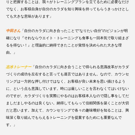
りと把握することは、我々がトレーニングプランを立てるために必要なだけ
でなく、お客様自身が自分のカラダを知り興味を持ってもらうきっかけとし
ても大きな意味があります」
中田さん
「自分のカラダに向き合ったことで“なりたい自分”のビジョンが明
確になり『それならウエイト・トレーニングも食事も一回本気で取り組まざ
るを得ない！』と理論的に納得できたことが覚悟を決められた大きな理
由。」
志水トレーナー
「自分のカラダに向き合うことで得られる意識改革がカラダ
づくりの成功を左右すると言っても過言ではありません。なので、カウンセ
リングは一方的な押し付けではなく、お客様が良い未来を思い描けるよう
に、という点も意識しています。時には厳しいことを言わなくてはいけない
のですが、カラダづくりを実際にやるのはお客様本人なので隠し事をしてだ
ましだましやるのは良くない。納得してもらって信頼関係を築くことが大切
だと思います。加えて、カウンセリングで各々の趣味嗜好を知ることは、興
味深く取り組んでもらえるトレーニングを提案するためにも重要なんで
す。」