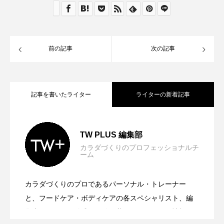
前の記事
次の記事
記事を書いたライター
ライターの新着記事
柳澤厚生氏×池澤智「Urban Safari」対談
2026.07.06
TW PLUS 編集部
カラダづくりのプロフェッショナルチ
ーム
挑戦するカラダが人を輝かせる― ミス・
2026.07.01
からのエピソード～健康は自分で選びと
カラダづくりのプロであるパーソナル・トレーナー
河野貴輝氏×池澤智「Urban Safari」対談
2026.06.15
ユニバース・ジャパン セミファイナリス
と、フードケア・ボディケアの各スペシャリスト、編
るもの
集者がチームを結成。経験に基づいたリアルな情報を